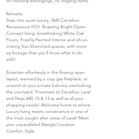
All Personal Belongings; All Staging Items.
Remarks
Step into quiet luxury, 3440 Carrefour 
Renaissance 
#504
. Boasting Bright Open-
Concept living, breathtaking White Oak 
Floors, Freshly-Painted Interior and oh-so-
inviting Sun-Drenched spaces; with more 
sq footage than you'll know what to do 
with! 
Entertain effortlessly in the flowing open 
layout, warmed by a cozy gas fireplace, or 
unwind on your private balcony overlooking 
the courtyard. Proximate to Carrefour Laval 
and Hwys 440, 15 & 13 as well as all your 
shopping needs! Welcome home to where 
Luxury-living meets convenience in one of 
the most sought after areas of Laval! Meet 
your unparalleled lifestyle! Location. 
Comfort. Style.