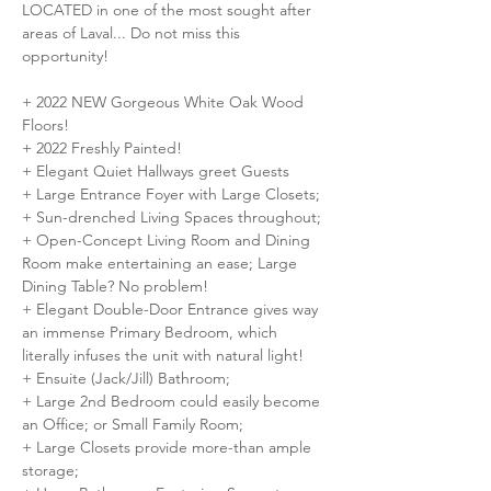
LOCATED in one of the most sought after 
areas of Laval... Do not miss this 
opportunity!
+ 2022 NEW Gorgeous White Oak Wood 
Floors!
+ 2022 Freshly Painted!
+ Elegant Quiet Hallways greet Guests
+ Large Entrance Foyer with Large Closets;
+ Sun-drenched Living Spaces throughout;
+ Open-Concept Living Room and Dining 
Room make entertaining an ease; Large 
Dining Table? No problem!
+ Elegant Double-Door Entrance gives way 
an immense Primary Bedroom, which 
literally infuses the unit with natural light!
+ Ensuite (Jack/Jill) Bathroom;
+ Large 2nd Bedroom could easily become 
an Office; or Small Family Room;
+ Large Closets provide more-than ample 
storage;