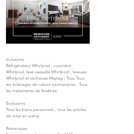
Inclusions
Réfrigérateur Whirlpool ; cuisinière 
Whirlpool, lave-vaisselle Whirlpool ; laveuse 
Whirlpool et sécheuse Maytag ; Tous Tous 
les éclairages de nature permanente ; Tous 
les traitements de fenêtres.
Exclusions
Tous les biens personnels ; tous les articles 
de mise en scène.
Remarques