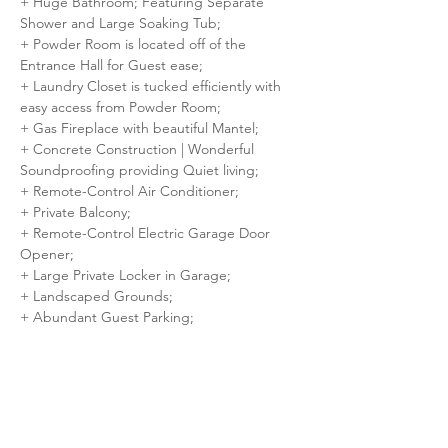
+ Huge Bathroom; Featuring Separate 
Shower and Large Soaking Tub;
+ Powder Room is located off of the 
Entrance Hall for Guest ease;
+ Laundry Closet is tucked efficiently with 
easy access from Powder Room;
+ Gas Fireplace with beautiful Mantel;
+ Concrete Construction | Wonderful 
Soundproofing providing Quiet living;
+ Remote-Control Air Conditioner;
+ Private Balcony;
+ Remote-Control Electric Garage Door 
Opener;
+ Large Private Locker in Garage;
+ Landscaped Grounds;
+ Abundant Guest Parking;
+ Elevator for ease;
+ Mobility-impaired accessible;
+ Camera Security Surveillance;
IDEALLY LOCATED and Close to just about 
everything!!! Carrefour Laval, Centropolis, 