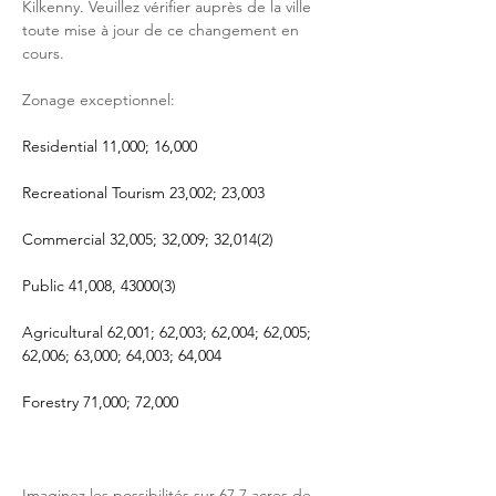
Kilkenny. Veuillez vérifier auprès de la ville 
toute mise à jour de ce changement en 
cours.
Zonage exceptionnel:
Residential 11,000; 16,000
Recreational Tourism 23,002; 23,003
Commercial 32,005; 32,009; 32,014(2)
Public 41,008, 43000(3)
Agricultural 62,001; 62,003; 62,004; 62,005; 
62,006; 63,000; 64,003; 64,004
Forestry 71,000; 72,000
Imaginez les possibilités sur 67,7 acres de 