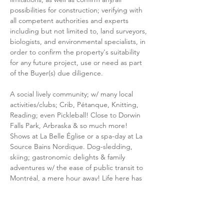
possibilities for construction; verifying with 
all competent authorities and experts 
including but not limited to, land surveyors, 
biologists, and environmental specialists, in 
order to confirm the property's suitability 
for any future project, use or need as part 
of the Buyer(s) due diligence.
A social lively community; w/ many local 
activities/clubs; Crib, Pétanque, Knitting, 
Reading; even Pickleball! Close to Dorwin 
Falls Park, Arbraska & so much more! 
Shows at La Belle Église or a spa-day at La 
Source Bains Nordique. Dog-sledding, 
skiing; gastronomic delights & family 
adventures w/ the ease of public transit to 
Montréal, a mere hour away! Life here has 
something special for everyone!
Sale without legal warranty of quality, at the 
buyer’s risk and peril.