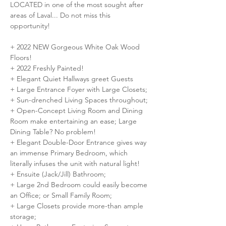
LOCATED in one of the most sought after 
areas of Laval... Do not miss this 
opportunity!
+ 2022 NEW Gorgeous White Oak Wood 
Floors!
+ 2022 Freshly Painted!
+ Elegant Quiet Hallways greet Guests
+ Large Entrance Foyer with Large Closets;
+ Sun-drenched Living Spaces throughout;
+ Open-Concept Living Room and Dining 
Room make entertaining an ease; Large 
Dining Table? No problem!
+ Elegant Double-Door Entrance gives way 
an immense Primary Bedroom, which 
literally infuses the unit with natural light!
+ Ensuite (Jack/Jill) Bathroom;
+ Large 2nd Bedroom could easily become 
an Office; or Small Family Room;
+ Large Closets provide more-than ample 
storage;