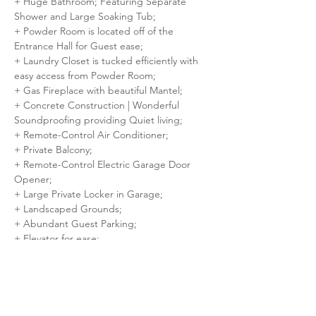
+ Huge Bathroom; Featuring Separate 
Shower and Large Soaking Tub;
+ Powder Room is located off of the 
Entrance Hall for Guest ease;
+ Laundry Closet is tucked efficiently with 
easy access from Powder Room;
+ Gas Fireplace with beautiful Mantel;
+ Concrete Construction | Wonderful 
Soundproofing providing Quiet living;
+ Remote-Control Air Conditioner;
+ Private Balcony;
+ Remote-Control Electric Garage Door 
Opener;
+ Large Private Locker in Garage;
+ Landscaped Grounds;
+ Abundant Guest Parking;
+ Elevator for ease;
+ Mobility-impaired accessible;
+ Camera Security Surveillance;
IDEALLY LOCATED and Close to just about 
everything!!! Carrefour Laval, Centropolis, 