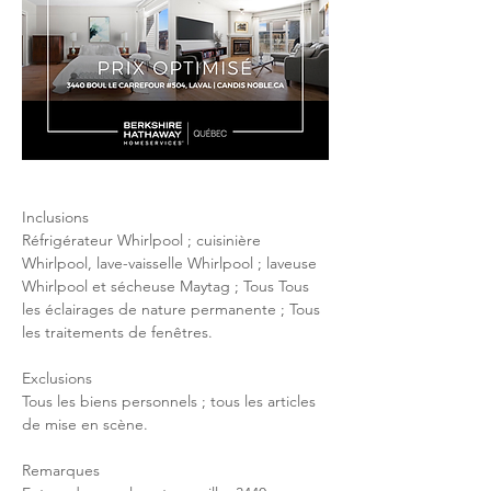
Inclusions
Réfrigérateur Whirlpool ; cuisinière 
Whirlpool, lave-vaisselle Whirlpool ; laveuse 
Whirlpool et sécheuse Maytag ; Tous Tous 
les éclairages de nature permanente ; Tous 
les traitements de fenêtres.
Exclusions
Tous les biens personnels ; tous les articles 
de mise en scène.
Remarques