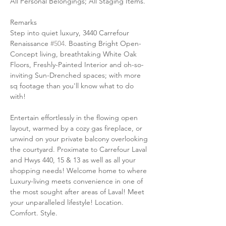
All Personal Belongings; All Staging Items.
Remarks
Step into quiet luxury, 3440 Carrefour 
Renaissance 
#504
. Boasting Bright Open-
Concept living, breathtaking White Oak 
Floors, Freshly-Painted Interior and oh-so-
inviting Sun-Drenched spaces; with more 
sq footage than you'll know what to do 
with! 
Entertain effortlessly in the flowing open 
layout, warmed by a cozy gas fireplace, or 
unwind on your private balcony overlooking 
the courtyard. Proximate to Carrefour Laval 
and Hwys 440, 15 & 13 as well as all your 
shopping needs! Welcome home to where 
Luxury-living meets convenience in one of 
the most sought after areas of Laval! Meet 
your unparalleled lifestyle! Location. 
Comfort. Style.