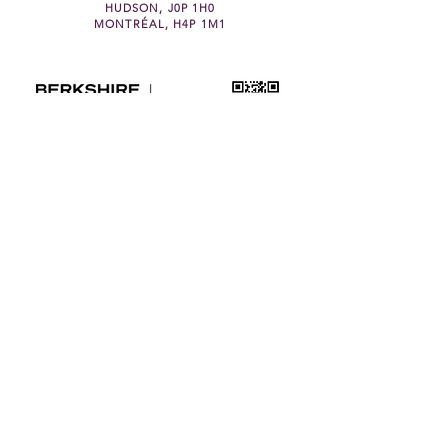
HUDSON, J0P 1H0
MONTRÉAL, H4P 1M1
© 2026 Candis Noble. Tous les droits sont réservés.
© 2026 BHHS Québec | Candis Noble. Tous les droits sont réservés.
©2024 BHH Affiliates, LLC. Franchisé indépendant et autonome de BHH
Affiliates, LLC. Agence immobilière.
Les marques de commerce appartenant à Columbia Insurance Company. Sont
utilisées sous licence.
*Non destiné à solliciter des vendeurs ou des acheteurs actuellement sous
contrat écrit avec un autre courtier immobilier.