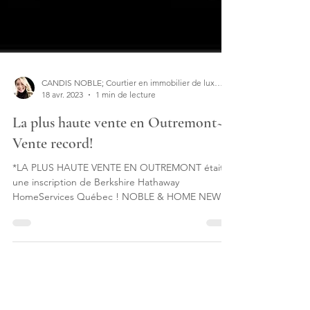
CANDIS NOBLE; Courtier en immobilier de luxe | Designer d'intérieur
18 avr. 2023
1 min de lecture
La plus haute vente en Outremont~!
Vente record!
*LA PLUS HAUTE VENTE EN OUTREMONT était
une inscription de Berkshire Hathaway
HomeServices Québec ! NOBLE & HOME NEWS
FLASH #flashinfo...