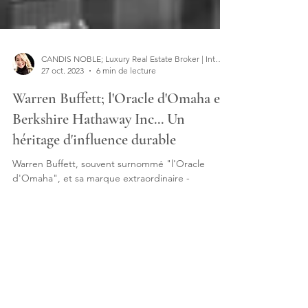
CANDIS NOBLE; Luxury Real Estate Broker | Interior Designer
27 oct. 2023
6 min de lecture
Warren Buffett; l'Oracle d'Omaha et
Berkshire Hathaway Inc... Un
héritage d'influence durable
Warren Buffett, souvent surnommé "l'Oracle
d'Omaha", et sa marque extraordinaire -
Berkshire Hathaway Inc. Un héritage d'influence.