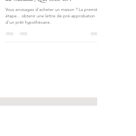
Explorer les prêteurs hypothécaires
au Canada | Qui sont-ils ?
Vous envisagez d'acheter un maison ? La première
étape... obtenir une lettre de pré-approbation
d'un prêt hypothécaire.
REJOIGNEZ