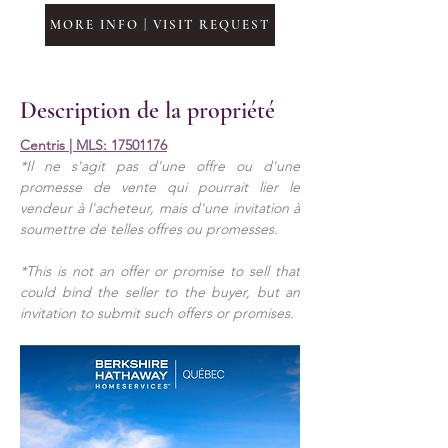
MORE INFO | VISIT REQUEST
Description de la propriété
Centris | MLS: 
17501176
*Il ne s'agit pas d'une offre ou d'une 
promesse de vente qui pourrait lier le 
vendeur à l'acheteur, mais d'une invitation à 
soumettre de telles offres ou promesses.
*This is not an offer or promise to sell that 
could bind the seller to the buyer, but an 
invitation to submit such offers or promises.