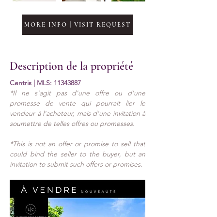
MORE INFO | VISIT REQUEST
Description de la propriété
Centris | MLS: 
11343887
*Il ne s'agit pas d'une offre ou d'une 
promesse de vente qui pourrait lier le 
vendeur à l'acheteur, mais d'une invitation à 
soumettre de telles offres ou promesses.
*This is not an offer or promise to sell that 
could bind the seller to the buyer, but an 
invitation to submit such offers or promises.