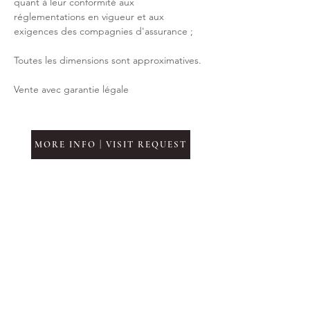
quant à leur conformité aux 
réglementations en vigueur et aux 
exigences des compagnies d'assurance ;
Toutes les dimensions sont approximatives.
Vente avec garantie légale
MORE INFO | VISIT REQUEST
Type de propriété
Chambres
5
Salles de bain
3.5