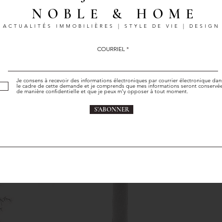
NOBLE & HOME
ACTUALITÉS IMMOBILIÈRES | STYLE DE VIE | DESIGN
COURRIEL
Je consens à recevoir des informations électroniques par courrier électronique dan
le cadre de cette demande et je comprends que mes informations seront conservé
de manière confidentielle et que je peux m'y opposer à tout moment.
S'ABONNER