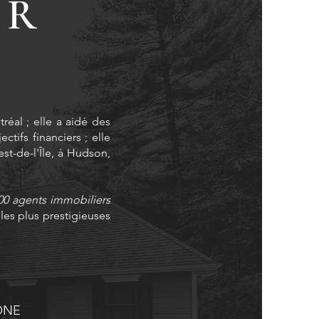
ER
éal ; elle a aidé des
ctifs financiers ; elle
st-de-l'Île, à Hudson,
00 agents immobiliers
es plus prestigieuses
ONE