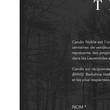
T
Candis Noble est l'u
centaines de vendeurs 
représente des propri
dans les Laurentides 
Candis est récipienda
BHHS)
Berkshire Hath
et les plus respectée
NOM