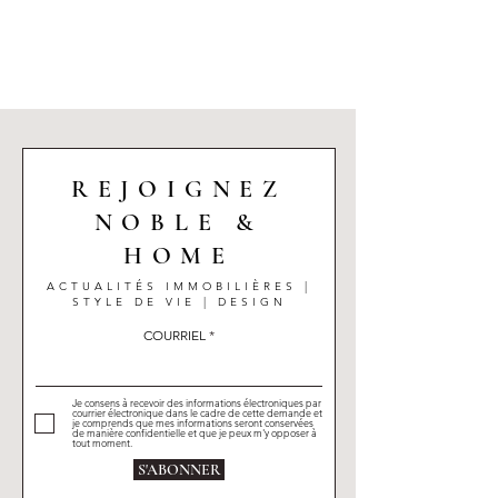
REJOIGNEZ
NOBLE &
HOME
ACTUALITÉS IMMOBILIÈRES |
STYLE DE VIE | DESIGN
COURRIEL
Je consens à recevoir des informations électroniques par
courrier électronique dans le cadre de cette demande et
je comprends que mes informations seront conservées
de manière confidentielle et que je peux m'y opposer à
tout moment.