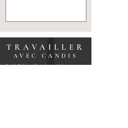
S'ABONNER
TRAVAILLER
AVE
C CANDIS
Candis Noble est l'une des courtières
immobilières les plus remarquables de Montréal
; elle a aidé des centaines de vendeurs et
d'acheteurs à réaliser leurs rêves immobiliers et
leurs objectifs financiers ; elle représente des
propriétés dans toutes les catégories de prix à
Montréal, dans l'Ouest-de-l'Île, à Hudson, dans
les Laurentides et dans Lanaudière.
Candis est récipiendaire du Prix du President's