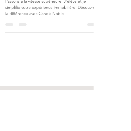
HomeServices
Passons à la vitesse supérieure. J'élève et je
simplifie votre expérience immobilière. Découvrez
la différence avec Candis Noble
REJOIGNEZ
NOBLE &