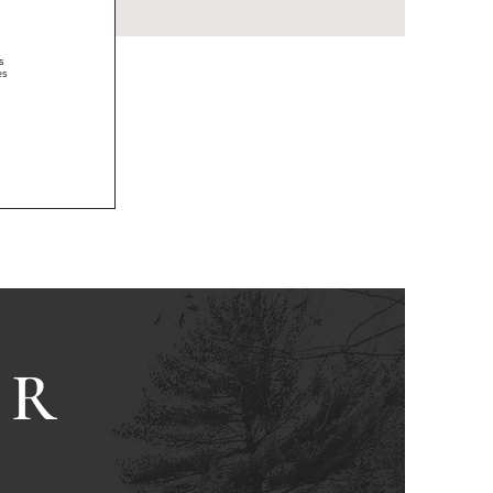
s
es
ER