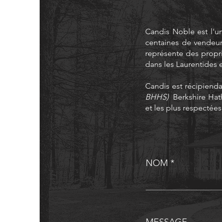
Candis Noble est l'u
centaines de vendeurs 
représente des propri
dans les Laurentides 
Candis est récipienda
BHHS)
Berkshire Hath
et les plus respectée
NOM
MESSAGE