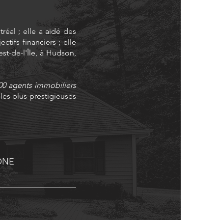
éal ; elle a aidé des
ctifs financiers ; elle
st-de-l'Île, à Hudson,
00 agents immobiliers
es plus prestigieuses
ONE